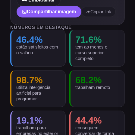
Compartilhar imagem
Copiar link
NÚMEROS EM DESTAQUE
46.4
%
71.6
%
estão satisfeitos com
tem ao menos o
o salário
curso superior
completo
98.7
%
68.2
%
utiliza inteligência
trabalham remoto
artificial para
programar
19.1
%
44.4
%
trabalham para
conseguem
empresas no exterior
conversar de forma