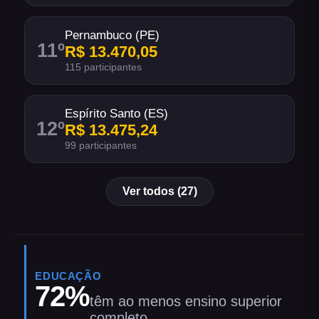
Pernambuco (PE)
11
º
R$ 13.470,05
115 participantes
Espírito Santo (ES)
12
º
R$ 13.475,24
99 participantes
Ver todos (27)
EDUCAÇÃO
72
%
têm ao menos ensino superior
completo