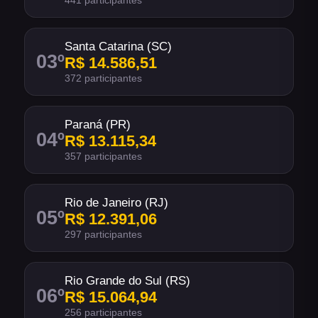
441 participantes
Santa Catarina (SC)
03
º
R$ 14.586,51
372 participantes
Paraná (PR)
04
º
R$ 13.115,34
357 participantes
Rio de Janeiro (RJ)
05
º
R$ 12.391,06
297 participantes
Rio Grande do Sul (RS)
06
º
R$ 15.064,94
256 participantes