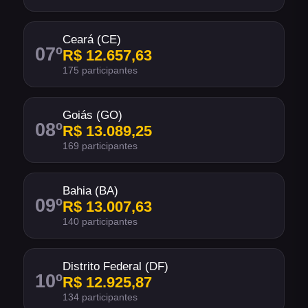
Ceará (CE)
07
º
R$ 12.657,63
175 participantes
Goiás (GO)
08
º
R$ 13.089,25
169 participantes
Bahia (BA)
09
º
R$ 13.007,63
140 participantes
Distrito Federal (DF)
10
º
R$ 12.925,87
134 participantes