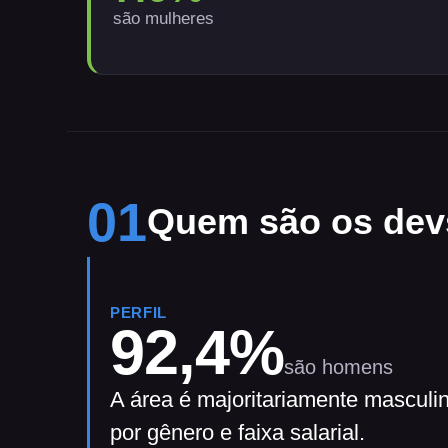
são mulheres
01
Quem são os dev
PERFIL
92,4
%
são homens
A área é majoritariamente mascul
por gênero e faixa salarial.