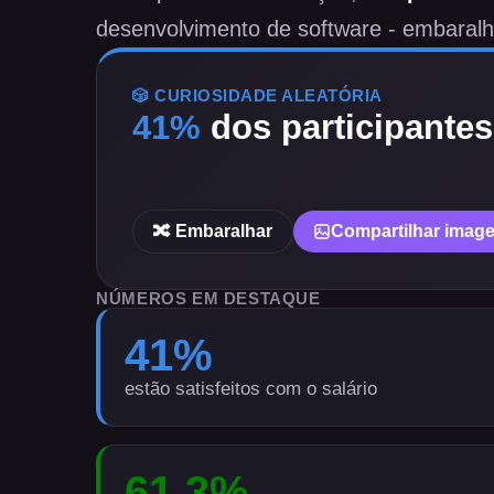
desenvolvimento de software - embaralh
🎲 CURIOSIDADE ALEATÓRIA
41
%
dos participante
🔀 Embaralhar
Compartilhar imag
NÚMEROS EM DESTAQUE
41
%
estão satisfeitos com o salário
61.3
%