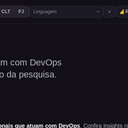
R
CLT
PJ
am com DevOps
o da pesquisa.
onais
que atuam com DevOps
. Confira insights