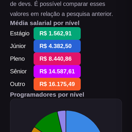
de devs. É possível comparar esses
valores em relação a pesquisa anterior.
Média salarial por nível
Estágio
R$ 1.562,91
Júnior
R$ 4.382,50
Pleno
R$ 8.440,86
Sênior
R$ 14.587,61
Outro
R$ 16.175,49
Programadores por nível