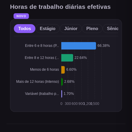
Horas de trabalho diárias efetivas
NOVO
Todos
Estágio
Júnior
Pleno
Sênior
O