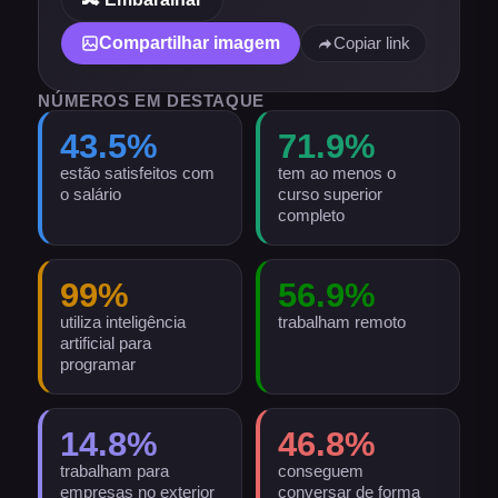
Compartilhar imagem
Copiar link
NÚMEROS EM DESTAQUE
43.5
%
71.9
%
estão satisfeitos com
tem ao menos o
o salário
curso superior
completo
99
%
56.9
%
utiliza inteligência
trabalham remoto
artificial para
programar
14.8
%
46.8
%
trabalham para
conseguem
empresas no exterior
conversar de forma