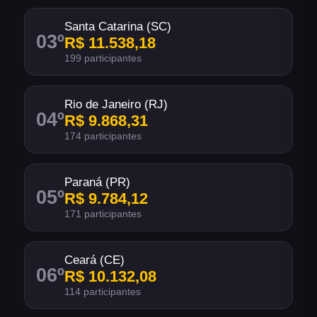
Santa Catarina (SC)
03
º
R$ 11.538,18
199 participantes
Rio de Janeiro (RJ)
04
º
R$ 9.868,31
174 participantes
Paraná (PR)
05
º
R$ 9.784,12
171 participantes
Ceará (CE)
06
º
R$ 10.132,08
114 participantes