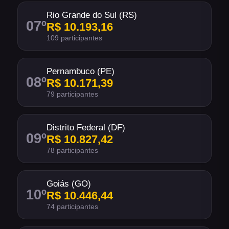
Rio Grande do Sul (RS)
07
º
R$ 10.193,16
109 participantes
Pernambuco (PE)
08
º
R$ 10.171,39
79 participantes
Distrito Federal (DF)
09
º
R$ 10.827,42
78 participantes
Goiás (GO)
10
º
R$ 10.446,44
74 participantes