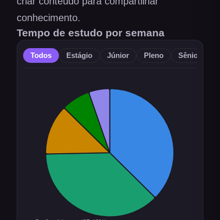
criar conteúdo para compartilhar
conhecimento.
Tempo de estudo por semana
Todos
Estágio
Júnior
Pleno
Sênior
O