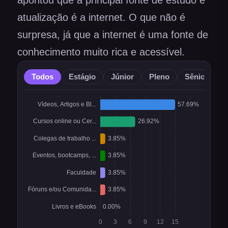
apontou que a principal fonte de estudo e
atualização é a internet. O que não é
surpresa, já que a internet é uma fonte de
conhecimento muito rica e acessível.
Todos
Estágio
Júnior
Pleno
Sênior
O