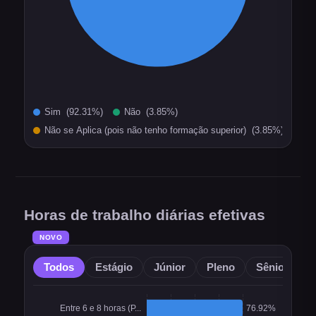
Horas de trabalho diárias efetivas
NOVO
Todos
Estágio
Júnior
Pleno
Sênior
O