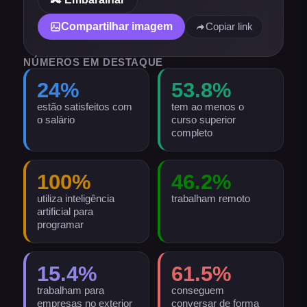
Compartilhar imagem
Copiar link
NÚMEROS EM DESTAQUE
24
%
53.8
%
estão satisfeitos com
tem ao menos o
o salário
curso superior
completo
100
%
46.2
%
utiliza inteligência
trabalham remoto
artificial para
programar
15.4
%
61.5
%
trabalham para
conseguem
empresas no exterior
conversar de forma