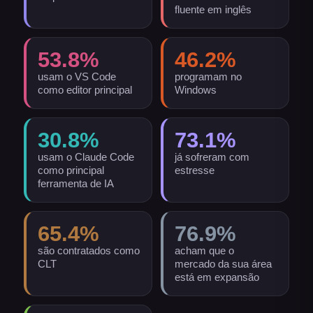
fluente em inglês
53.8
%
46.2
%
usam o VS Code
programam no
como editor principal
Windows
30.8
%
73.1
%
usam o Claude Code
já sofreram com
como principal
estresse
ferramenta de IA
65.4
%
76.9
%
são contratados como
acham que o
CLT
mercado da sua área
está em expansão