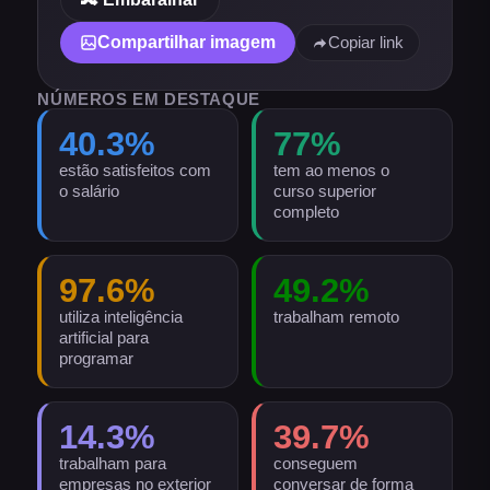
Compartilhar imagem
Copiar link
NÚMEROS EM DESTAQUE
40.3
%
77
%
estão satisfeitos com
tem ao menos o
o salário
curso superior
completo
97.6
%
49.2
%
utiliza inteligência
trabalham remoto
artificial para
programar
14.3
%
39.7
%
trabalham para
conseguem
empresas no exterior
conversar de forma