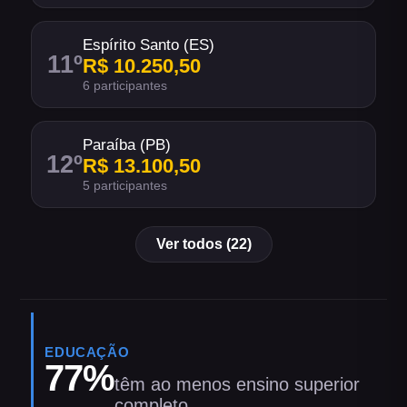
Espírito Santo (ES)
11
º
R$ 10.250,50
6 participantes
Paraíba (PB)
12
º
R$ 13.100,50
5 participantes
Ver todos (22)
EDUCAÇÃO
77
%
têm ao menos ensino superior
completo