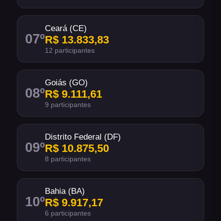
Ceará (CE)
07
º
R$ 13.833,83
12 participantes
Goiás (GO)
08
º
R$ 9.111,61
9 participantes
Distrito Federal (DF)
09
º
R$ 10.875,50
8 participantes
Bahia (BA)
10
º
R$ 9.917,17
6 participantes